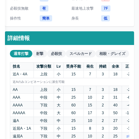
必殺技無敵
有
最速地上攻撃
7F
操作性
簡単
身長
低
詳細情報
通常打撃
射撃
必殺技
スペルカード
相殺・グレイズ
技名
攻撃分類
Lv
受身不能
発生
持続
全体
正G
近A・4A
上段
小
15
7
3
18
-2
近Aのみコンビネーションに派生可能
AA
上段
小
15
7
3
18
-2
AAA
中段
中
25
10
2
31
-6
AAAA
下段
大
60
15
2
40
-4
AAAAA
中段
大
60
17
3
50
-12
遠A
中段
中
25
10
2
27
-2
近屈A・1A
下段
小
15
8
3
20
-3
遠屈A
下段
中
25
10
2
25
±0