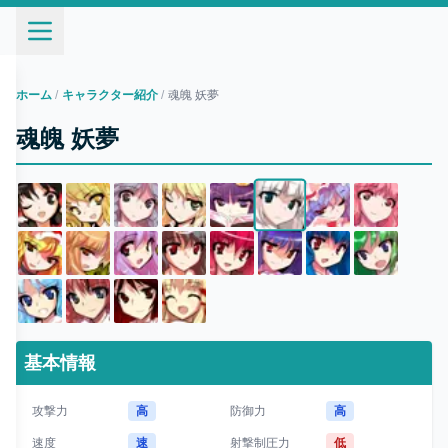
ホーム
/
キャラクター紹介
/
魂魄 妖夢
魂魄 妖夢
基本情報
攻撃力
高
防御力
高
速度
速
射撃制圧力
低