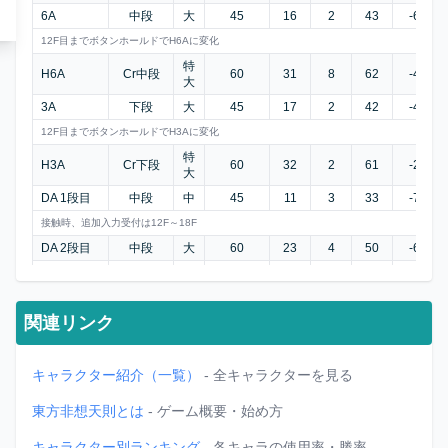
6A
中段
大
45
16
2
43
-6
12F目までボタンホールドでH6Aに変化
特
H6A
Cr中段
60
31
8
62
-4
大
3A
下段
大
45
17
2
42
-4
12F目までボタンホールドでH3Aに変化
特
H3A
Cr下段
60
32
2
61
-2
大
DA 1段目
中段
中
45
11
3
33
-7
接触時、追加入力受付は12F～18F
DA 2段目
中段
大
60
23
4
50
-6
DB
下段
大
60
19
8
50
-10
DC
中段
大
60
19
4
52
-12
関連リンク
JA
中段
中
25
7
12
42
(-16)
+1
J6A
中段
大
45
13
9
45
(-13)
キャラクター紹介（一覧）
- 全キャラクターを見る
有利差はジャンプ昇りに最低空で出したときのもの モーション中に着地すると18Fの着地
セル不可能
東方非想天則とは
- ゲーム概要・始め方
J2A
中段
大
60
17
-
-
備考
キャラクター別ランキング
- 各キャラの使用率・勝率