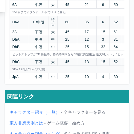
6A
中段
大
45
21
6
50
-8
15F目までボタンホールドでH6Aに変化
特
H6A
Cr中段
60
35
6
62
±0
大
3A
下段
大
45
17
15
61
-23
DhA
中段
中
25
12
3
31
-4
DhB
中段
中
25
15
32
64
-9
ヒットストップが2F 接触時、持続時間内なら5F後に判定復活 最大6ヒット、6ヒット以
DhC
下段
大
45
13
15
52
-18
5F～17Fはグレイズ状態
JpA
中段
中
25
10
4
30
(-1)
Jp6A
中段
大
45
15
6
61
(-27)
Jp2A
中段
大
45
17
24
71
(-26)
関連リンク
ヒットストップが5F 接触時、持続時間内なら3F後に判定復活 最大4ヒット、4ヒット以
Jp8A
中段
大
45
15
8
58
(-24)
キャラクター紹介（一覧）
- 全キャラクターを見る
東方非想天則とは
- ゲーム概要・始め方
キャラクター別ランキング
- 各キャラの使用率・勝率