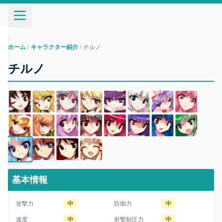
ホーム
/
キャラクター紹介
/
チルノ
チルノ
基本情報
攻撃力
中
防御力
中
速度
中
射撃制圧力
中