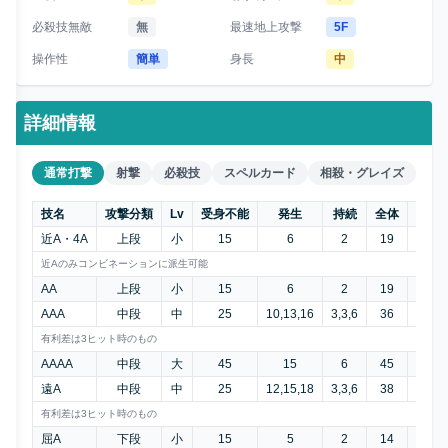
必殺技無敵
無
最速地上攻撃
5F
操作性
簡単
身長
中
詳細情報
通常打撃
射撃
必殺技
スペルカード
相殺・グレイズ
技名
攻撃分類
Lv
受身不能
発生
持続
全体
正G
近A・4A
上段
小
15
6
2
19
-4
近Aのみコンビネーションに派生可能
AA
上段
小
15
6
2
19
-4
AAA
中段
中
25
10,13,16
3,3,6
36
-5
有利差は3ヒット時のもの
AAAA
中段
大
45
15
6
45
-9
遠A
中段
中
25
12,15,18
3,3,6
38
-5
有利差は3ヒット時のもの
屈A
下段
小
15
5
2
14
±0