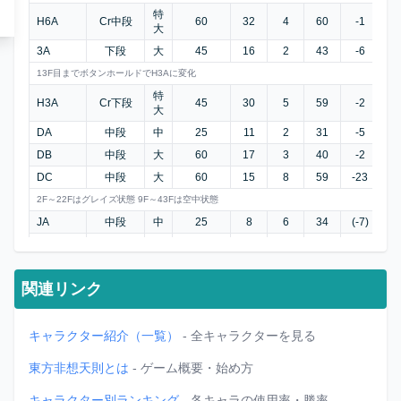
特
H6A
Cr中段
60
32
4
60
-1
+2
大
3A
下段
大
45
16
2
43
-6
±
13F目までボタンホールドでH3Aに変化
特
H3A
Cr下段
45
30
5
59
-2
+2
大
DA
中段
中
25
11
2
31
-5
-1
DB
中段
大
60
17
3
40
-2
+
DC
中段
大
60
15
8
59
-23
-1
2F～22Fはグレイズ状態 9F～43Fは空中状態
JA
中段
中
25
8
6
34
(-7)
-
J6A
中段
大
45
13
8
52
(-20)
-
接地
接地
J2A
中段
大
60
20
別表
まで
まで
関連リンク
着地時、18Fの着地硬直発生
J8A
中段
大
45
11
2
45
(-15)
-
キャラクター紹介（一覧）
- 全キャラクターを見る
東方非想天則とは
- ゲーム概要・始め方
キャラクター別ランキング
- 各キャラの使用率・勝率