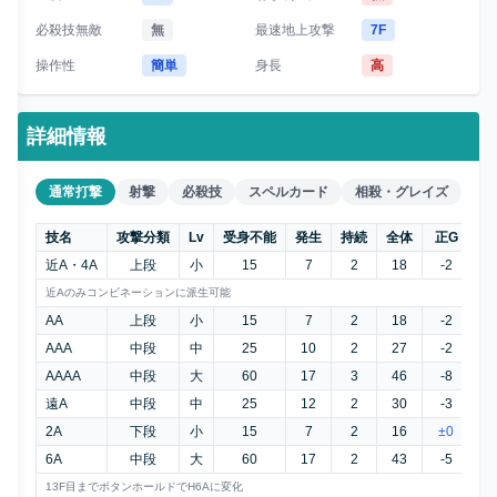
必殺技無敵
無
最速地上攻撃
7F
操作性
簡単
身長
高
詳細情報
通常打撃
射撃
必殺技
スペルカード
相殺・グレイズ
技名
攻撃分類
Lv
受身不能
発生
持続
全体
正G
誤
近A・4A
上段
小
15
7
2
18
-2
-
近Aのみコンビネーションに派生可能
AA
上段
小
15
7
2
18
-2
-
AAA
中段
中
25
10
2
27
-2
+
AAAA
中段
大
60
17
3
46
-8
-2
遠A
中段
中
25
12
2
30
-3
+
2A
下段
小
15
7
2
16
±0
+
6A
中段
大
60
17
2
43
-5
+
13F目までボタンホールドでH6Aに変化