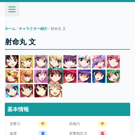
ホーム
/
キャラクター紹介
/
射命丸 文
射命丸 文
基本情報
攻撃力
中
防御力
中
速度
速
射撃制圧力
低