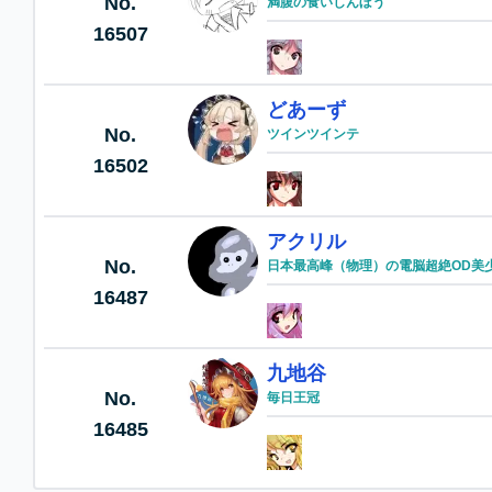
No.
満腹の食いしんぼう
16507
どあーず
No.
ツインツインテ
16502
アクリル
No.
日本最高峰（物理）の電脳超絶OD美
16487
九地谷
No.
毎日王冠
16485