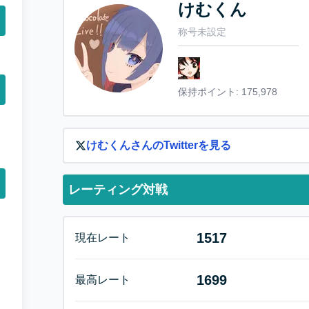
けむくん
称号未設定
保持ポイント:
175,978
けむくん
さんのTwitterを見る
レーティング対戦
1517
現在レート
1699
最高レート