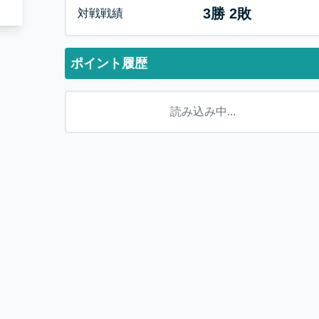
3
勝
2
敗
対戦戦績
ポイント履歴
読み込み中...