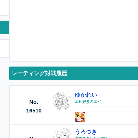
レーティング対戦履歴
ゆかれい
No.
エビ好きのエビ
16510
うろつき