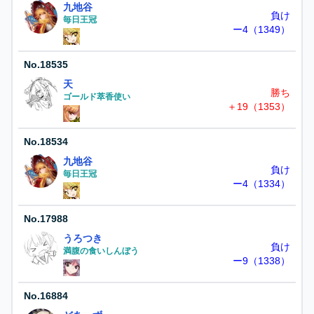
九地谷
負け
毎日王冠
ー4（1349）
No.
18535
天
勝ち
ゴールド萃香使い
＋19（1353）
No.
18534
九地谷
負け
毎日王冠
ー4（1334）
No.
17988
うろつき
負け
満腹の食いしんぼう
ー9（1338）
No.
16884