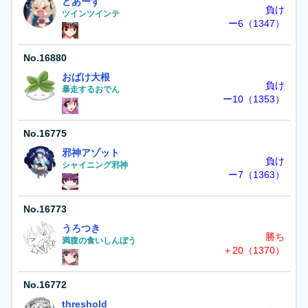
どあーず
負け
ツインツインテ
ー6（1347）
No.
16880
おばけ大根
負け
暴走するおでん
ー10（1353）
No.
16775
邪神アゾット
負け
シャイニング邪神
ー7（1363）
No.
16773
うろつき
勝ち
満腹の食いしんぼう
＋20（1370）
No.
16772
threshold