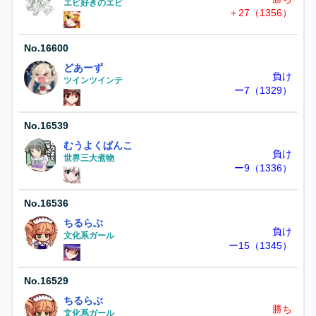
エビ好きのエビ
＋27（1356）
No.
16600
どあーず
負け
ツインツインテ
ー7（1329）
No.
16539
むうよくぱんこ
負け
世界三大煮物
ー9（1336）
No.
16536
ちるらぶ
負け
文化系ガール
ー15（1345）
No.
16529
ちるらぶ
勝ち
文化系ガール