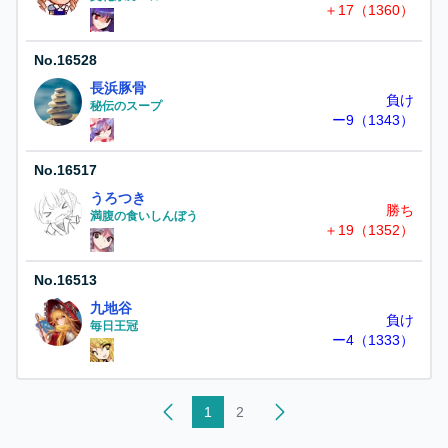
＋17（1360）
No.
16528
長浜豚骨
負け
秘伝のスープ
ー9（1343）
No.
16517
うろつき
勝ち
満腹の食いしんぼう
＋19（1352）
No.
16513
九地谷
負け
毎日王冠
ー4（1333）
1
2