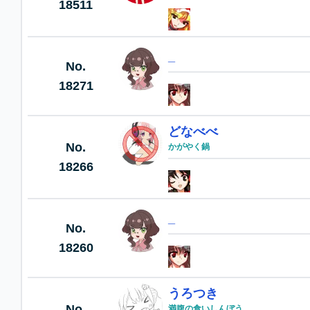
18511
_
No.
18271
どなべべ
No.
かがやく鍋
18266
_
No.
18260
うろつき
No.
満腹の食いしんぼう