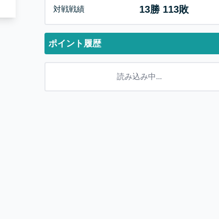
13
勝
113
敗
対戦戦績
ポイント履歴
読み込み中...