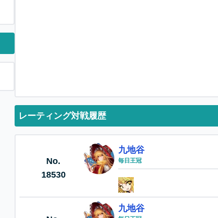
レーティング対戦履歴
九地谷
No.
毎日王冠
18530
九地谷