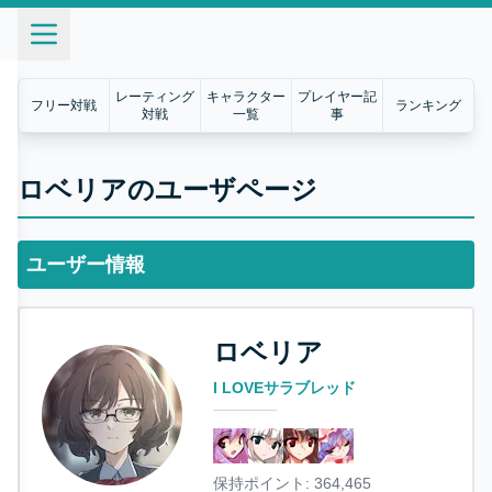
レーティング
キャラクター
プレイヤー記
フリー対戦
ランキング
対戦
一覧
事
ロベリアのユーザページ
ユーザー情報
ロベリア
I LOVEサラブレッド
保持ポイント:
364,465