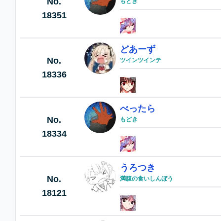
No.
もどき
18351
どあーず
No.
ツインツインテ
18336
べったら
No.
もどき
18334
うろつき
No.
満腹の食いしんぼう
18121