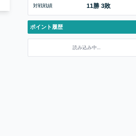
11
勝
3
敗
対戦戦績
ポイント履歴
読み込み中...