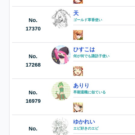
天
No.
ゴールド萃香使い
17370
ひすこは
No.
何が何でも諏訪子使い
17268
ありり
No.
早期退職に似ている
16979
ゆかれい
No.
エビ好きのエビ