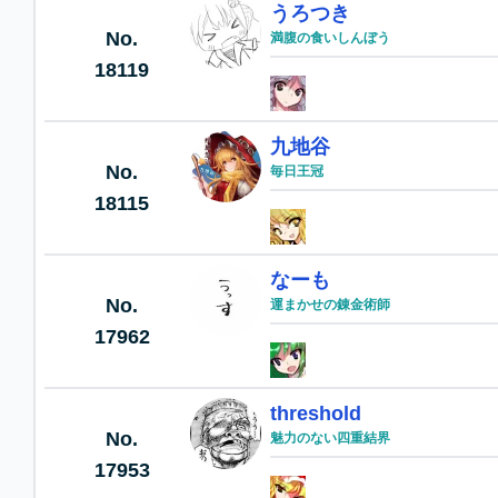
うろつき
No.
満腹の食いしんぼう
18119
九地谷
No.
毎日王冠
18115
なーも
No.
運まかせの錬金術師
17962
threshold
No.
魅力のない四重結界
17953