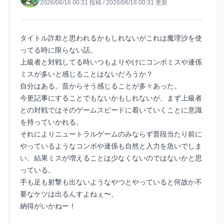
2026/06/16 00:31
投稿
/
2026/06/16 00:31
更新
タイトル詐欺と思われるかもしれないがこれは魔理沙を使
ってる時に限らない話。
上級者と対戦してる時いつもよりやけにコンボミスや連係
ミスが多いと感じることはないだろうか？
自分はある。昔からそう感じることが多々あった。
今更記事にすることでもないかもしれないが、まず上級者
との対戦ではそのゲームスピードに着いていくことに意識
を持っていかれる。
それによりニュートラルゲームのみならず普段当たり前に
やっているようなコンボや連係も自然と入力を急いでしま
い、結果ミスが増えることは少なくないのではないかと思
っている。
手も足も射撃も出ないようなやつとやっていると何故か不
要なケツは出るんすよねぇ〜。
納得がいかねー！