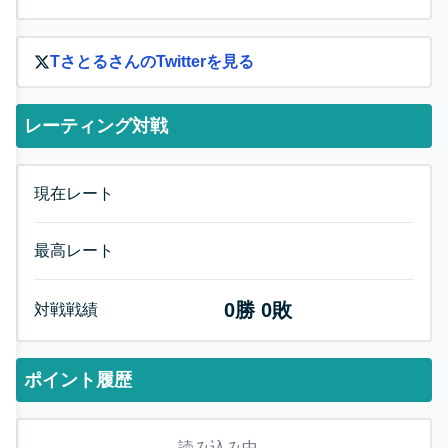
Tさとる
さんのTwitterを見る
レーティング対戦
現在レート
最高レート
0
勝
0
敗
対戦戦績
ポイント履歴
読み込み中...