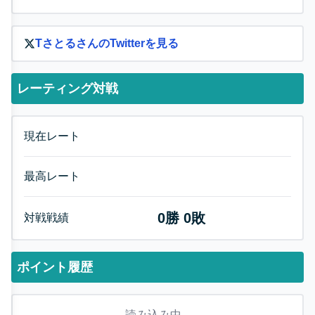
Tさとる
さんのTwitterを見る
レーティング対戦
現在レート
最高レート
0
勝
0
敗
対戦戦績
ポイント履歴
読み込み中...