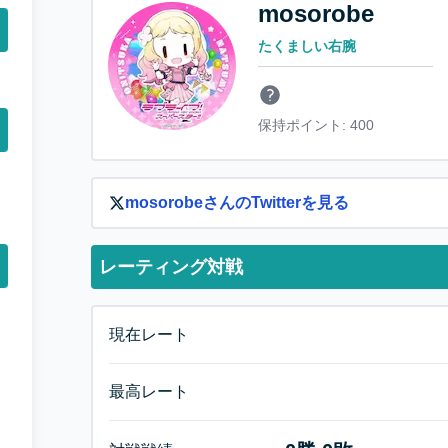
mosorobe
たくましい右腕
保持ポイント:
400
mosorobe
さんのTwitterを見る
レーティング対戦
現在レート
最高レート