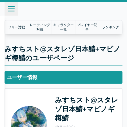
レーティング
キャラクター
プレイヤー記
フリー対戦
ランキング
対戦
一覧
事
みすちスト@スタレゾ日本鯖+マビノ
ギ樽鯖のユーザページ
ユーザー情報
みすちスト@スタレ
ゾ日本鯖+マビノギ
樽鯖