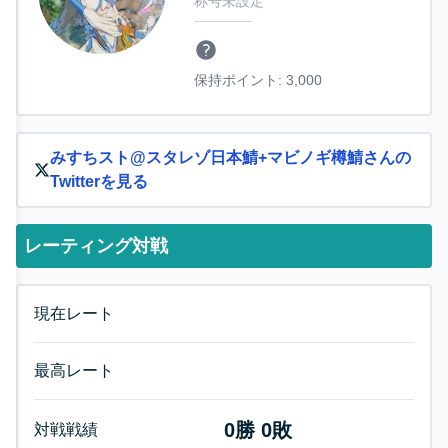
称号未設定
保持ポイント:
3,000
みすちスト@スタレゾ日本鯖+マビノギ樽鯖
さんの
Twitterを見る
レーティング対戦
現在レート
最高レート
0
勝
0
敗
対戦戦績