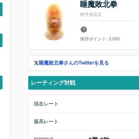
睡魔敗北拳
称号未設定
保持ポイント:
3,000
睡魔敗北拳
さんのTwitterを見る
レーティング対戦
現在レート
最高レート