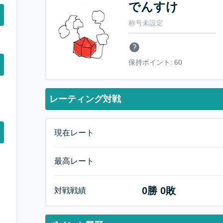
でんすけ
称号未設定
保持ポイント:
60
レーティング対戦
現在レート
最高レート
0
勝
0
敗
対戦戦績