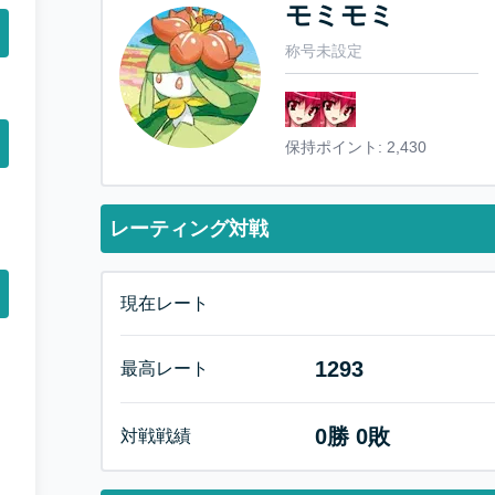
モミモミ
称号未設定
保持ポイント:
2,430
レーティング対戦
現在レート
1293
最高レート
0
勝
0
敗
対戦戦績