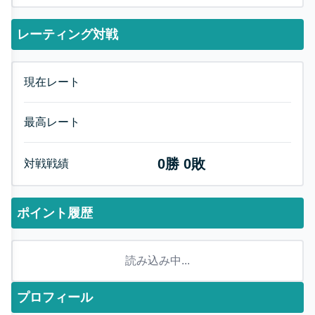
レーティング対戦
現在レート
最高レート
0
勝
0
敗
対戦戦績
ポイント履歴
読み込み中...
プロフィール