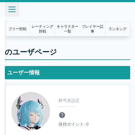
レーティング
キャラクター
プレイヤー記
フリー対戦
ランキング
対戦
一覧
事
のユーザページ
ユーザー情報
称号未設定
保持ポイント:
0