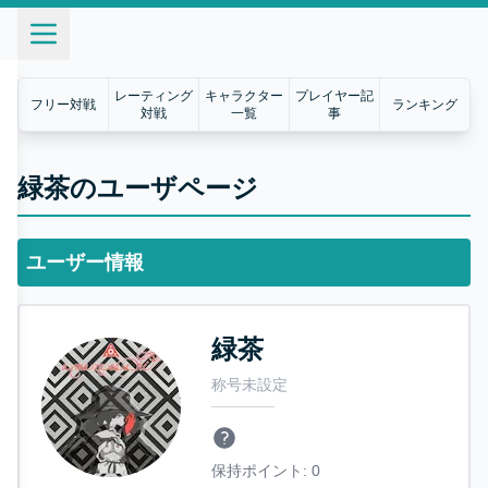
レーティング
キャラクター
プレイヤー記
フリー対戦
ランキング
対戦
一覧
事
緑茶のユーザページ
ユーザー情報
緑茶
称号未設定
保持ポイント:
0