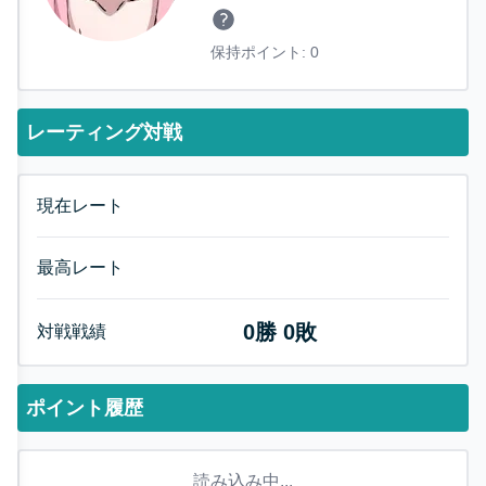
保持ポイント:
0
レーティング対戦
現在レート
最高レート
0
勝
0
敗
対戦戦績
ポイント履歴
読み込み中...