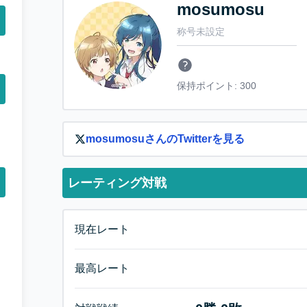
mosumosu
称号未設定
保持ポイント:
300
mosumosu
さんのTwitterを見る
レーティング対戦
現在レート
最高レート