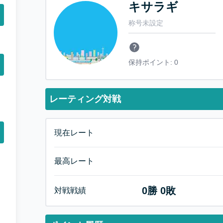
キサラギ
称号未設定
保持ポイント:
0
レーティング対戦
現在レート
最高レート
0
勝
0
敗
対戦戦績