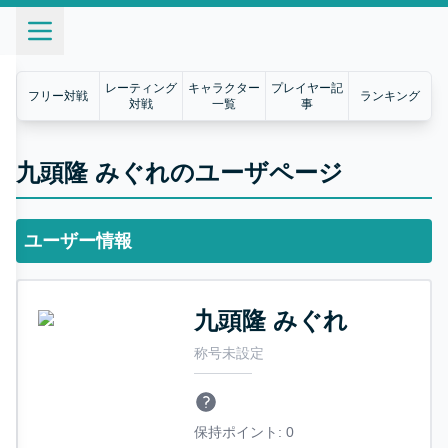
レーティング
キャラクター
プレイヤー記
フリー対戦
ランキング
対戦
一覧
事
九頭隆 みぐれのユーザページ
ユーザー情報
九頭隆 みぐれ
称号未設定
保持ポイント:
0