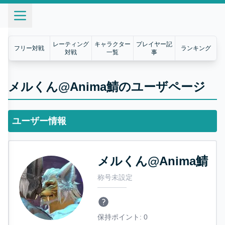
レーティング
キャラクター
プレイヤー記
フリー対戦
ランキング
対戦
一覧
事
メルくん@Anima鯖のユーザページ
ユーザー情報
メルくん@Anima鯖
称号未設定
保持ポイント:
0