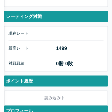
レーティング対戦
現在レート
1499
最高レート
0
勝
0
敗
対戦戦績
ポイント履歴
読み込み中...
プロフィール