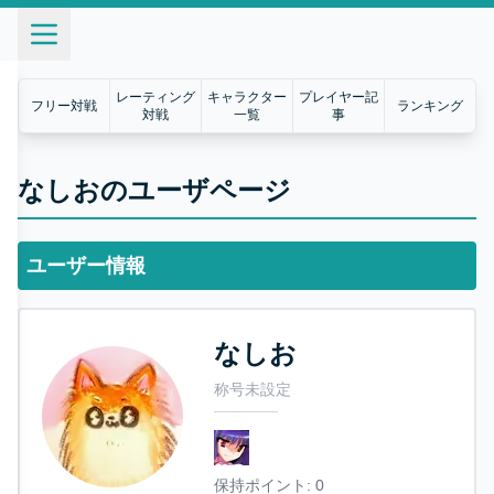
レーティング
キャラクター
プレイヤー記
フリー対戦
ランキング
対戦
一覧
事
なしおのユーザページ
ユーザー情報
なしお
称号未設定
保持ポイント:
0