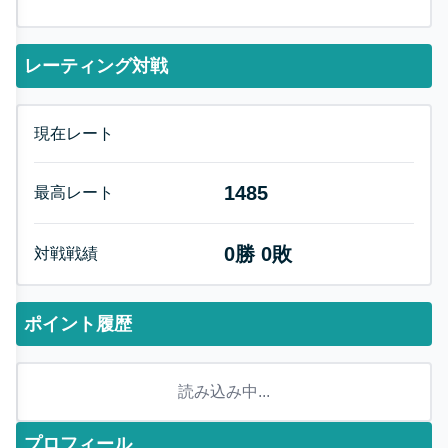
レーティング対戦
現在レート
1485
最高レート
0
勝
0
敗
対戦戦績
ポイント履歴
読み込み中...
プロフィール