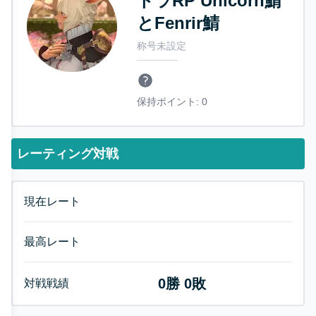
トラRP Unicorn鯖
とFenrir鯖
称号未設定
保持ポイント:
0
レーティング対戦
現在レート
最高レート
0
勝
0
敗
対戦戦績