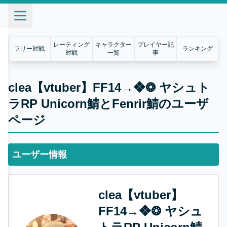
レーティング
キャラクター
プレイヤー記
フリー対戦
ランキング
対戦
一覧
事
clea【vtuber】FF14→❖❂ ヤシュト
ラRP Unicorn鯖とFenrir鯖のユーザ
ページ
ユーザー情報
clea【vtuber】
FF14→❖❂ ヤシュ