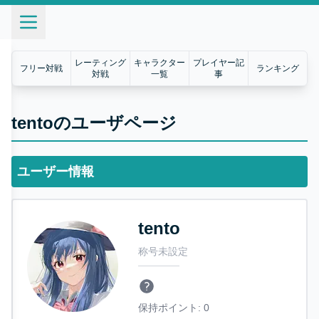
レーティング
キャラクター
プレイヤー記
フリー対戦
ランキング
対戦
一覧
事
tentoのユーザページ
ユーザー情報
tento
称号未設定
保持ポイント:
0