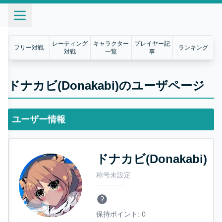
レーティング
キャラクター
プレイヤー記
フリー対戦
ランキング
対戦
一覧
事
ドナカビ(Donakabi)のユーザページ
ユーザー情報
ドナカビ(Donakabi)
称号未設定
保持ポイント:
0