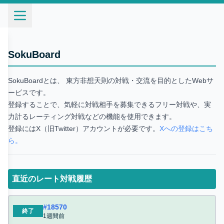
SokuBoard｜東方 非想天則｜対戦・交流サイト
SokuBoard
SokuBoardとは、 東方非想天則の対戦・交流を目的としたWebサ
ービスです。
登録することで、気軽に対戦相手を募集できるフリー対戦や、実
力計るレーティング対戦などの機能を使用できます。
登録にはX（旧Twitter）アカウントが必要です。
Xへの登録はこち
ら。
直近のレート対戦履歴
#
18570
終了
1週間前