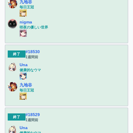
九地谷
毎日王冠
nigma
咲夜の優しい世界
#
18530
終了
1週間前
Una
健康的なウマ
九地谷
毎日王冠
#
18529
終了
1週間前
Una