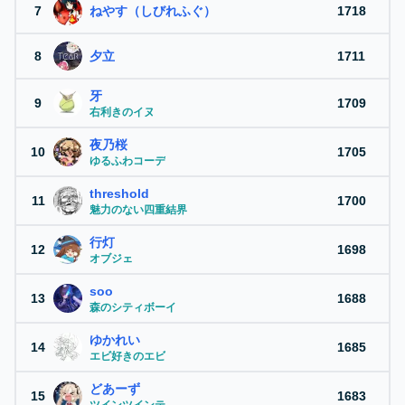
7
ねやす（しびれふぐ）
1718
8
夕立
1711
牙
9
1709
右利きのイヌ
夜乃桜
10
1705
ゆるふわコーデ
threshold
11
1700
魅力のない四重結界
行灯
12
1698
オブジェ
soo
13
1688
森のシティボーイ
ゆかれい
14
1685
エビ好きのエビ
どあーず
15
1683