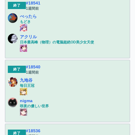
#
18541
終了
1週間前
べったら
もどき
アクリル
日本最高峰（物理）の電脳超絶OD美少女天使
#
18540
終了
1週間前
九地谷
毎日王冠
nigma
咲夜の優しい世界
#
18536
終了