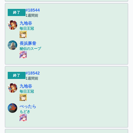
#
18544
終了
1週間前
九地谷
毎日王冠
長浜豚骨
秘伝のスープ
#
18542
終了
1週間前
九地谷
毎日王冠
べったら
もどき