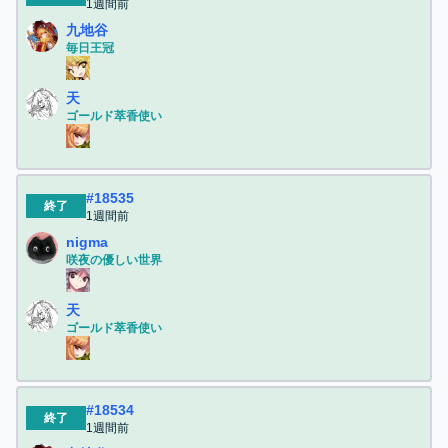
1週間前
九地谷
毎日王冠
天
ゴールド萃香使い
#
18535
終了
1週間前
nigma
咲夜の優しい世界
天
ゴールド萃香使い
#
18534
終了
1週間前