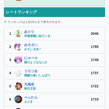
レートランキング
※ ランキングは上位20人まで表示されます。
ありり
1
2046
早期退職に似ている
みそさい
2
1795
みそしる全一
にゃー☆
3
1749
猫のようななにか
うろつき
4
1737
満腹の食いしんぼう
九地谷
5
1722
毎日王冠
べったら
6
1719
もどき