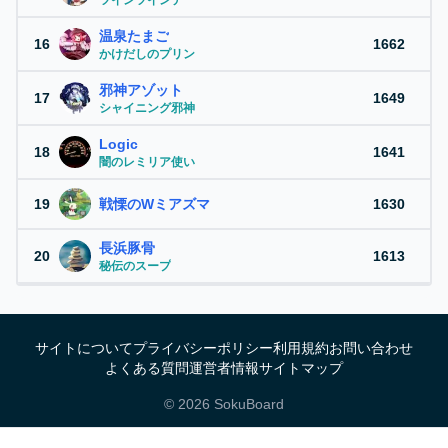
ツインツインテ
温泉たまご
16
1662
かけだしのプリン
邪神アゾット
17
1649
シャイニング邪神
Logic
18
1641
闇のレミリア使い
19
戦慄のWミアズマ
1630
長浜豚骨
20
1613
秘伝のスープ
サイトについて
プライバシーポリシー
利用規約
お問い合わせ
よくある質問
運営者情報
サイトマップ
©
2026
SokuBoard